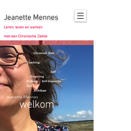
Jeanette Mennes
Leren, leven en werken
met een Chronische Ziekte
Chronisch Ziek
Coaching
​ Zelf
Zingeving
Dialoog Zelf-Expressie
Zijn
Zichtbaar
Jeanette Mennes
welkom