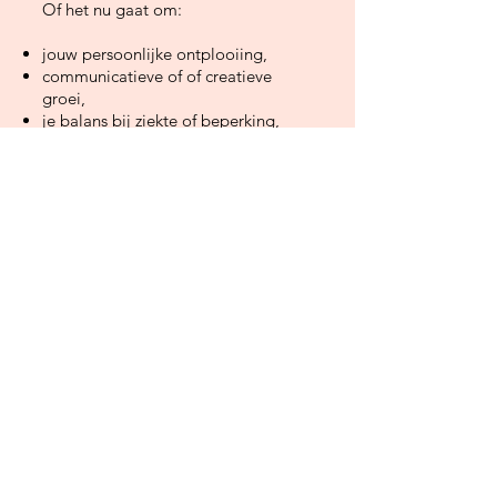
Of het nu gaat om:
jouw persoonlijke ontplooiing,
communicatieve of of
creatieve
groei,
je balans bij ziekte of beperking,
of een
vorm van participatie...
of het hervinden van vertrouwen,
intimiteit en levenslust...
​​​​​Weet je welkom.
Met elke vraag van jou.
Kompas van Het Zelf
Wat als je jouw innerlijke, kleurrijke
kompas kunt activeren om te leren
navigeren vanuit rust, moed en
helderheid?
Samen ontdekken we wat
positieve
gezondheid
, authentiek leven en